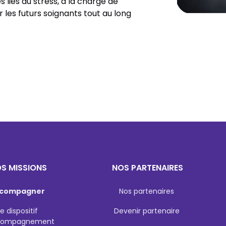
s liés au stress, à la charge de
 les futurs soignants tout au long
S MISSIONS
NOS PARTENAIRES
compagner
Nos partenaires
Le dispositif
Devenir partenaire
compagnement