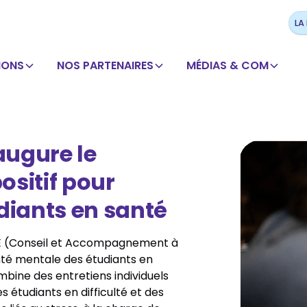
LA
IONS
NOS PARTENAIRES
MÉDIAS & COM
augure le
positif pour
diants en santé
CARE (Conseil et Accompagnement à
anté mentale des étudiants en
ine des entretiens individuels
étudiants en difficulté et des