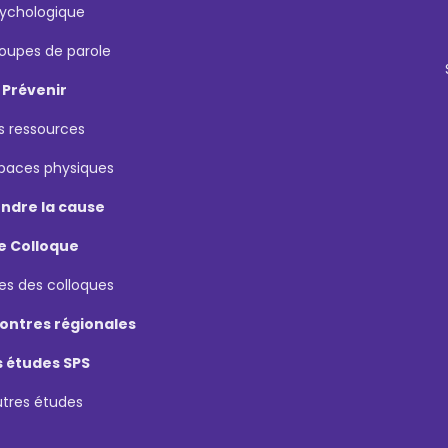
ychologique
roupes de parole
Prévenir
s ressources
spaces physiques
ndre la cause
e Colloque
es des colloques
ontres régionales
s études SPS
utres études