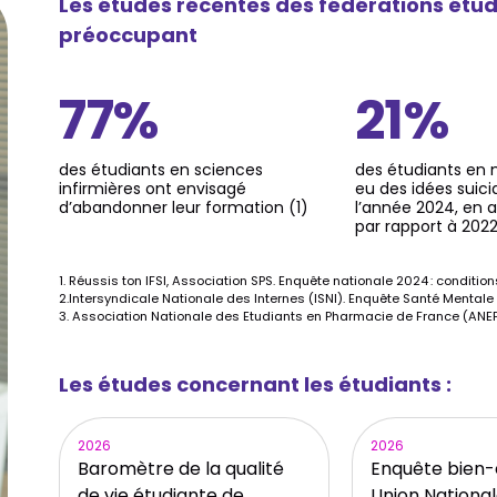
Les études récentes des fédérations étud
préoccupant
77%
21%
des étudiants en sciences
des étudiants en
infirmières ont envisagé
eu des idées suici
d’abandonner leur formation (1)
l’année 2024, en
par rapport à 202
1. Réussis ton IFSI, Association SPS. Enquête nationale 2024 : condition
2.Intersyndicale Nationale des Internes (ISNI). Enquête Santé Mentale 
3. Association Nationale des Etudiants en Pharmacie de France (ANEPF)
Les études concernant les étudiants :
2026
2026
Baromètre de la qualité
Enquête bien-
de vie étudiante de
Union Nationa