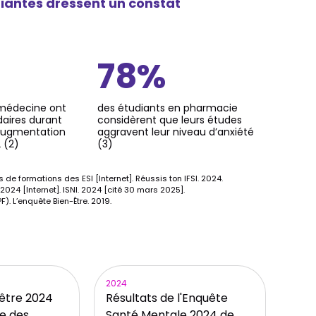
iantes dressent un constat
78%
 médecine ont
des étudiants en pharmacie
daires durant
considèrent que leurs études
 augmentation
aggravent leur niveau d’anxiété
2 (2)
(3)
s de formations des ESI [Internet]. Réussis ton IFSI. 2024.
2024 [Internet]. ISNI. 2024 [cité 30 mars 2025].
. L’enquête Bien-Être. 2019.
2024
être 2024
Résultats de l'Enquête
le des
Santé Mentale 2024 de