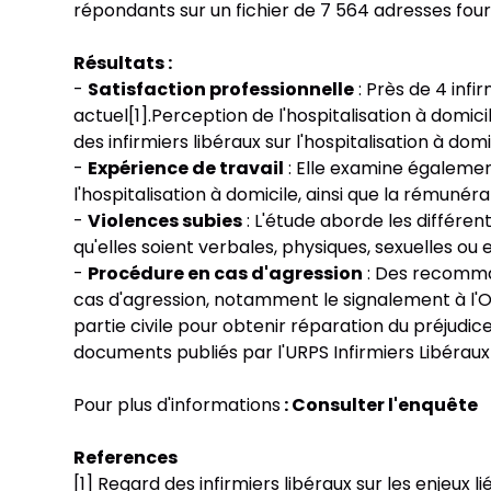
répondants sur un fichier de 7 564 adresses fourn
Résultats :
-
Satisfaction professionnelle
: Près de 4 infir
actuel[1].Perception de l'hospitalisation à domici
des infirmiers libéraux sur l'hospitalisation à domi
-
Expérience de travail
: Elle examine également
l'hospitalisation à domicile, ainsi que la rémunéra
-
Violences subies
: L'étude aborde les différen
qu'elles soient verbales, physiques, sexuelles ou 
-
Procédure en cas d'agression
: Des recomman
cas d'agression, notamment le signalement à l'Ord
partie civile pour obtenir réparation du préjudic
documents publiés par l'URPS Infirmiers Libéraux 
Pour plus d'informations
: Consulter l'enquête
References
[1]
Regard des infirmiers libéraux sur les enjeux li