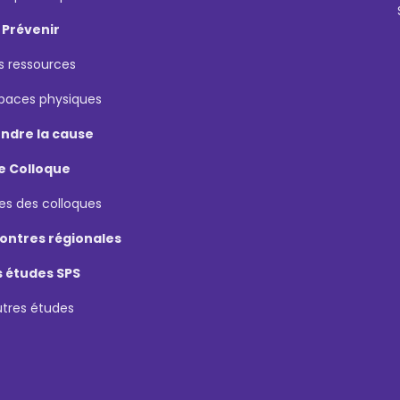
Prévenir
s ressources
spaces physiques
ndre la cause
e Colloque
es des colloques
ontres régionales
s études SPS
utres études